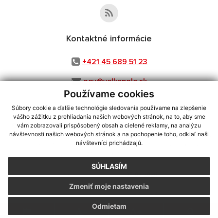
Kontaktné informácie
+421 45 689 51 23
ocu@velkepole.sk
Používame cookies
Súbory cookie a ďalšie technológie sledovania používame na zlepšenie
vášho zážitku z prehliadania našich webových stránok, na to, aby sme
využite možnosť získavania aktuálnych informácií s využitím RSS
,
vám zobrazovali prispôsobený obsah a cielené reklamy, na analýzu
CMS systém (redakčný) systém ECHELON 2,
Mapa stránok
,
web portál
,
návštevnosti našich webových stránok a na pochopenie toho, odkiaľ naši
návštevníci prichádzajú.
webhosting
,
webex.digital, s.r.o.
,
domény
,
registrácia domény
,
spoločnosť webex.digital, s.r.o.
,
technický prevádzkovateľ
SÚHLASÍM
Posledná aktualizácia:
05.08.2026
Zmeniť moje nastavenia
Vytlačiť stránku
|
Vyhlásenie o prístupnosti
Autorské práva
|
Cookies
Odmietam