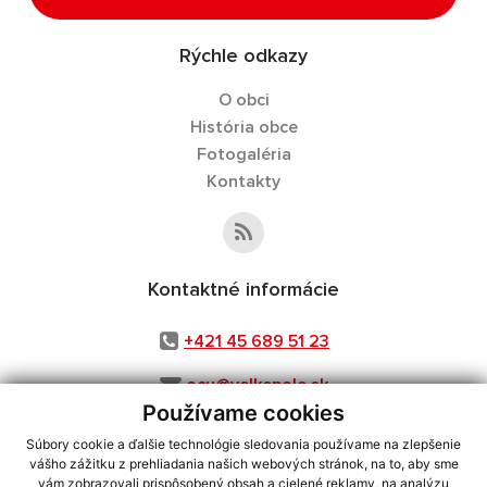
Rýchle odkazy
O obci
História obce
Fotogaléria
Kontakty
Kontaktné informácie
+421 45 689 51 23
ocu@velkepole.sk
Používame cookies
Súbory cookie a ďalšie technológie sledovania používame na zlepšenie
vášho zážitku z prehliadania našich webových stránok, na to, aby sme
využite možnosť získavania aktuálnych informácií s využitím RSS
,
vám zobrazovali prispôsobený obsah a cielené reklamy, na analýzu