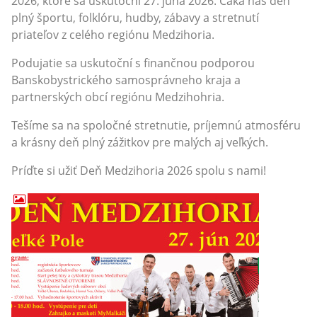
2026, ktoré sa uskutoční 27. júna 2026. Čaká nás deň
plný športu, folklóru, hudby, zábavy a stretnutí
priateľov z celého regiónu Medzihoria.
Podujatie sa uskutoční s finančnou podporou
Banskobystrického samosprávneho kraja a
partnerských obcí regiónu Medzihohria.
Tešíme sa na spoločné stretnutie, príjemnú atmosféru
a krásny deň plný zážitkov pre malých aj veľkých.
Príďte si užiť Deň Medzihoria 2026 spolu s nami!