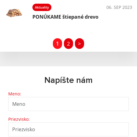
06. SEP 2023
Aktuality
PONÚKAME štiepané drevo
1
2
>
Napíšte nám
Meno:
Priezvisko: