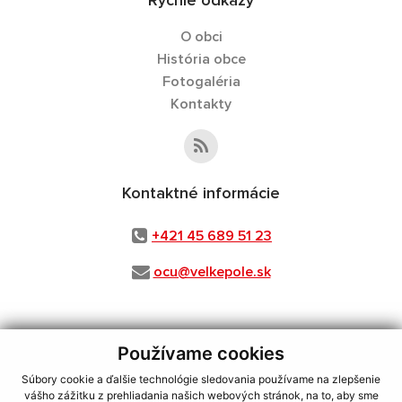
Rýchle odkazy
O obci
História obce
Fotogaléria
Kontakty
Kontaktné informácie
+421 45 689 51 23
ocu@velkepole.sk
Používame cookies
využite možnosť získavania aktuálnych informácií s využitím RSS
,
CMS systém (redakčný) systém ECHELON 2,
Mapa stránok
,
web portál
,
Súbory cookie a ďalšie technológie sledovania používame na zlepšenie
webhosting
,
webex.digital, s.r.o.
,
domény
,
registrácia domény
,
vášho zážitku z prehliadania našich webových stránok, na to, aby sme