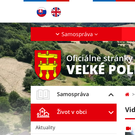
Samospráva
Oficiálne stránky
VEĽKÉ POL
Samospráva
Vi
Život v obci
Aktuality