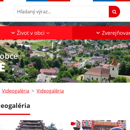
Hľadaný výraz...
Život v obci
Zverejňova
 obce
E
Videogaléria
Videogaléria
deogaléria